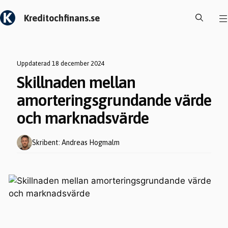
Hoppa
Kreditochfinans.se
till
innehåll
Uppdaterad 18 december 2024
Skillnaden mellan
amorteringsgrundande värde
och marknadsvärde
Skribent: Andreas Hogmalm