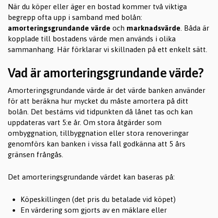
När du köper eller äger en bostad kommer två viktiga
begrepp ofta upp i samband med bolån:
amorteringsgrundande värde
och
marknadsvärde
. Båda är
kopplade till bostadens värde men används i olika
sammanhang. Här förklarar vi skillnaden på ett enkelt sätt.
Vad är amorteringsgrundande värde?
Amorteringsgrundande värde är det värde banken använder
för att beräkna hur mycket du måste amortera på ditt
bolån. Det bestäms vid tidpunkten då lånet tas och kan
uppdateras vart 5:e år. Om stora åtgärder som
ombyggnation, tillbyggnation eller stora renoveringar
genomförs kan banken i vissa fall godkänna att 5 års
gränsen frångås.
Det amorteringsgrundande värdet kan baseras på:
Köpeskillingen (det pris du betalade vid köpet)
En värdering som gjorts av en mäklare eller