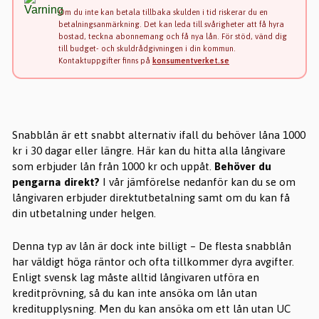
Om du inte kan betala tillbaka skulden i tid riskerar du en
betalningsanmärkning. Det kan leda till svårigheter att få hyra
bostad, teckna abonnemang och få nya lån. För stöd, vänd dig
till budget- och skuldrådgivningen i din kommun.
Kontaktuppgifter finns på
konsumentverket.se
Snabblån är ett snabbt alternativ ifall du behöver låna 1000
kr i 30 dagar eller längre. Här kan du hitta alla långivare
som erbjuder lån från 1000 kr och uppåt.
Behöver du
pengarna direkt?
I vår jämförelse nedanför kan du se om
långivaren erbjuder direktutbetalning samt om du kan få
din utbetalning under helgen.
Denna typ av lån är dock inte billigt – De flesta snabblån
har väldigt höga räntor och ofta tillkommer dyra avgifter.
Enligt svensk lag måste alltid långivaren utföra en
kreditprövning, så du kan inte ansöka om lån utan
kreditupplysning. Men du kan ansöka om ett lån utan UC