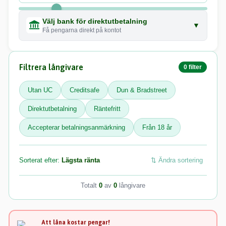
Välj bank för direktutbetalning
▼
Få pengarna direkt på kontot
Filtrera långivare
0 filter
Utan UC
Creditsafe
Dun & Bradstreet
Direktutbetalning
Räntefritt
Accepterar betalningsanmärkning
Från 18 år
Sorterat efter:
Lägsta ränta
⇅ Ändra sortering
Totalt
0
av
0
långivare
Att låna kostar pengar!