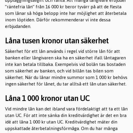
uppläggningsavgift och ränta. Att många långivare erbjuder
”räntefria lån” från 16 000 kr beror tyvärr på att de flesta
som lånar så höga belopp inte har möjlighet att återbetala
inom löptiden. Därför rekommenderar vi inte dessa
erbjudanden.
Låna tusen kronor utan säkerhet
Säkerhet för ett lån används i regel vid större lån för att
banken eller långivaren ska ha en säkerhet ifall låntagaren
inte kan betala tillbaka. Exempelvis vid bolån tas bostaden
som säkerhet av banken, och vid billån tas bilen som
säkerhet. När du lånar mindre summor som 1 000 kr behövs
ingen säkerhet för lånet, du tar alltså ett lån utan säkerhet.
Låna 1 000 kronor utan UC
Vid mindre lån kan det ibland vara fördelaktigt att ta ett lån
utan UC. För att inte sänka din kreditvärdighet är det en bra
idé att låna 1 000 kr utan UC. Kreditvärdighet mäter din
uppskattade återbetalningsförmåga. Om du har många