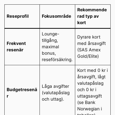
Rekommende
Reseprofil
Fokusområde
rad typ av
kort
Lounge-
Dyrare kort
tillgång,
Frekvent
med årsavgift
maximal
resenär
(SAS Amex
bonus,
Gold/Elite)
reseförsäkring.
Kort med 0 kr i
årsavgift, lågt
valutapåslag
Låga avgifter
Budgetresenä
och 0 kr i
(valutapåslag
r
uttagsavgift
och uttag).
(se Bank
Norwegian i