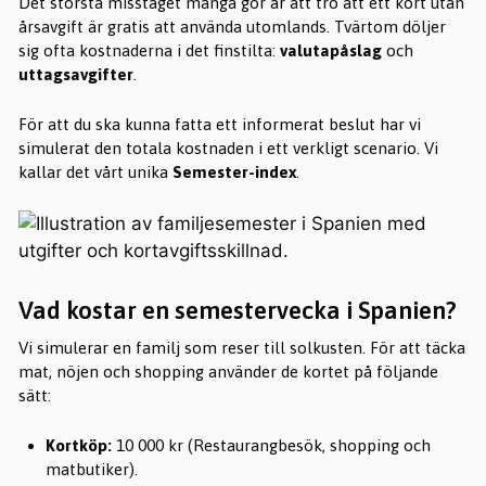
Det största misstaget många gör är att tro att ett kort utan
årsavgift är gratis att använda utomlands. Tvärtom döljer
sig ofta kostnaderna i det finstilta:
valutapåslag
och
uttagsavgifter
.
För att du ska kunna fatta ett informerat beslut har vi
simulerat den totala kostnaden i ett verkligt scenario. Vi
kallar det vårt unika
Semester-index
.
Vad kostar en semestervecka i Spanien?
Vi simulerar en familj som reser till solkusten. För att täcka
mat, nöjen och shopping använder de kortet på följande
sätt:
Kortköp:
10 000 kr (Restaurangbesök, shopping och
matbutiker).