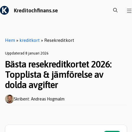
Hoppa
Kreditochfinans.se
till
innehåll
Hem
»
kreditkort
»
Resekreditkort
Uppdaterad 8 januari 2026
Bästa resekreditkortet 2026:
Topplista & jämförelse av
dolda avgifter
Skribent: Andreas Hogmalm