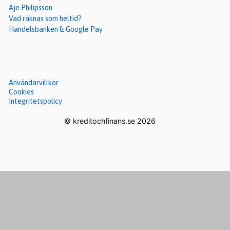
Aje Philipsson
Vad räknas som heltid?
Handelsbanken & Google Pay
Användarvillkor
Cookies
Integritetspolicy
© kreditochfinans.se 2026