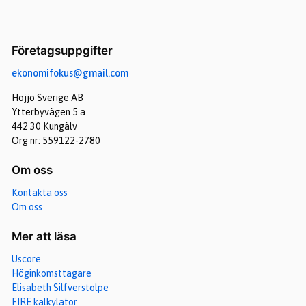
Företagsuppgifter
ekonomifokus@gmail.com
Hojjo Sverige AB
Ytterbyvägen 5 a
442 30 Kungälv
Org nr: 559122-2780
Om oss
Kontakta oss
Om oss
Mer att läsa
Uscore
Höginkomsttagare
Elisabeth Silfverstolpe
FIRE kalkylator