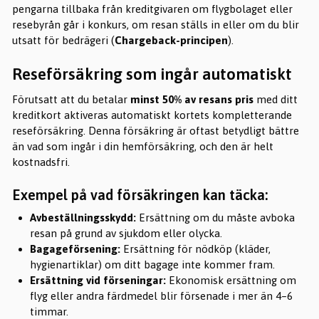
pengarna tillbaka från kreditgivaren om flygbolaget eller
resebyrån går i konkurs, om resan ställs in eller om du blir
utsatt för bedrägeri (
Chargeback-principen
).
Reseförsäkring som ingår automatiskt
Förutsatt att du betalar
minst 50% av resans pris
med ditt
kreditkort aktiveras automatiskt kortets kompletterande
reseförsäkring. Denna försäkring är oftast betydligt bättre
än vad som ingår i din hemförsäkring, och den är helt
kostnadsfri.
Exempel på vad försäkringen kan täcka:
Avbeställningsskydd:
Ersättning om du måste avboka
resan på grund av sjukdom eller olycka.
Bagageförsening:
Ersättning för nödköp (kläder,
hygienartiklar) om ditt bagage inte kommer fram.
Ersättning vid förseningar:
Ekonomisk ersättning om
flyg eller andra färdmedel blir försenade i mer än 4–6
timmar.