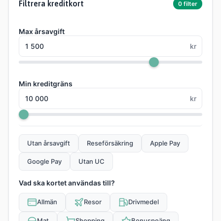
Filtrera kreditkort
0 filter
Max årsavgift
kr
Min kreditgräns
kr
Utan årsavgift
Reseförsäkring
Apple Pay
Google Pay
Utan UC
Vad ska kortet användas till?
Allmän
Resor
Drivmedel
Mat
Shopping
Bonuspoäng