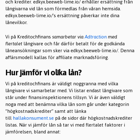
och krediter. edkyx.beeweb-lime.io/ erhåller ersättning från
långivarna vid lån som förmedlas från våran hemsida.
edkyx.beeweb-lime.io/’s ersättning påverkar inte dina
lånevilkor.
Vi på Kreditochfinans
samarbetar via
Adtraction
med
flertalet
långivare och får därför betalt för de godkända
låneansökningar som sker via edkyx.beeweb-lime.io/. Denna
affärsmodell kallas för affiliate marknadsföring.
Hur jämför vi olika lån?
Vi på kreditochfinans är väldigt noggranna med vilka
långivare vi samarbetar med. Vi listar endast långivare som
står under finansinspektionens tillsyn. Vi är även väldigt
noga med att benämna vilka lån som går under kategorin
“högkostnadskrediter” samt att länka
till
hallakonsument.se
på de sidor där högkostnadskrediter
listas. När vi jämför lån så tar vi med flertalet faktorer i
jämförelsen, bland annat: